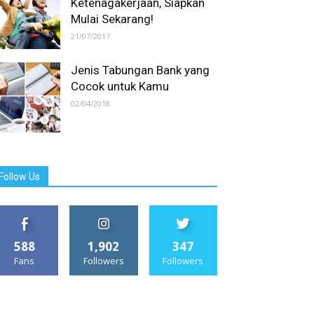
Ketenagakerjaan, Siapkan
Mulai Sekarang!
21/07/2017
Jenis Tabungan Bank yang
Cocok untuk Kamu
02/04/2018
Follow Us
588
1,902
347
Fans
Followers
Followers