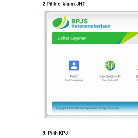
2.Pilih e-klaim JHT
3. Pilih KPJ