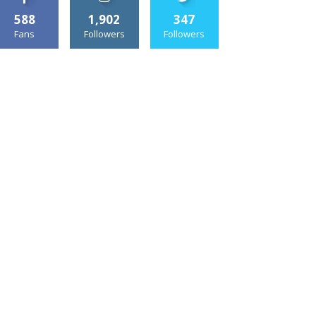
588
1,902
347
Fans
Followers
Followers