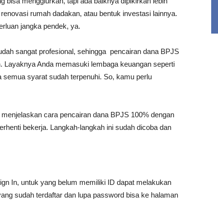
isa menggiurkan, tapi ada baiknya dipikirkan lebih
renovasi rumah dadakan, atau bentuk investasi lainnya.
erluan jangka pendek, ya.
sudah sangat profesional, sehingga pencairan dana BPJS
h. Layaknya Anda memasuki lembaga keuangan seperti
ka semua syarat sudah terpenuhi. So, kamu perlu
an menjelaskan cara pencairan dana BPJS 100% dengan
rhenti bekerja. Langkah-langkah ini sudah dicoba dan
gn In, untuk yang belum memiliki ID dapat melakukan
yang sudah terdaftar dan lupa password bisa ke halaman