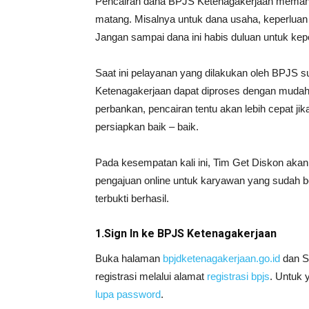
Pencairan dana BPJS Ketenagakerjaan memang b
matang. Misalnya untuk dana usaha, keperluan 
Jangan sampai dana ini habis duluan untuk kep
Saat ini pelayanan yang dilakukan oleh BPJS 
Ketenagakerjaan dapat diproses dengan muda
perbankan, pencairan tentu akan lebih cepat ji
persiapkan baik – baik.
Pada kesempatan kali ini, Tim Get Diskon ak
pengajuan online untuk karyawan yang sudah be
terbukti berhasil.
1.Sign In ke BPJS Ketenagakerjaan
Buka halaman
bpjdketenagakerjaan.go.id
dan Si
registrasi melalui alamat
registrasi bpjs
. Untuk 
lupa password
.