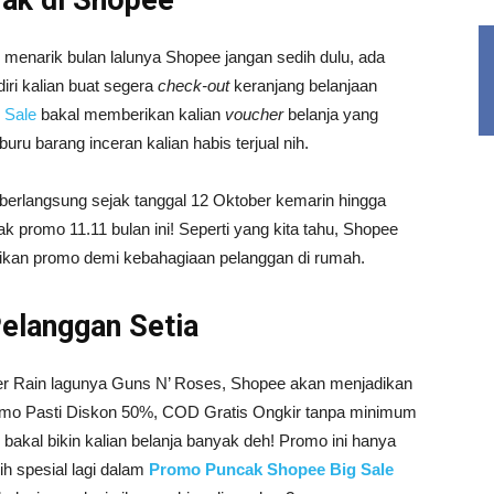
ak di Shopee
enarik bulan lalunya Shopee jangan sedih dulu, ada
 diri kalian buat segera
check-out
keranjang belanjaan
 Sale
bakal memberikan kalian
voucher
belanja yang
ru barang inceran kalian habis terjual nih.
 berlangsung sejak tanggal 12 Oktober kemarin hingga
promo 11.11 bulan ini! Seperti yang kita tahu, Shopee
kan promo demi kebahagiaan pelanggan di rumah.
elanggan Setia
mber Rain lagunya Guns N’ Roses, Shopee akan menjadikan
omo Pasti Diskon 50%, COD Gratis Ongkir tanpa minimum
bakal bikin kalian belanja banyak deh! Promo ini hanya
ih spesial lagi dalam
Promo Puncak Shopee Big Sale