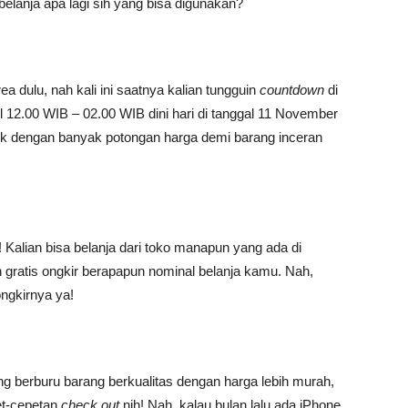
belanja apa lagi sih yang bisa digunakan?
a dulu, nah kali ini saatnya kalian tungguin
countdown
di
ul 12.00 WIB – 02.00 WIB dini hari di tanggal 11 November
k dengan banyak potongan harga demi barang inceran
! Kalian bisa belanja dari toko manapun yang ada di
n gratis ongkir berapapun nominal belanja kamu. Nah,
ongkirnya ya!
 berburu barang berkualitas dengan harga lebih murah,
et-cepetan
check out
nih! Nah, kalau bulan lalu ada iPhone