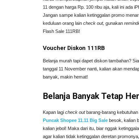
11 dengan harga Rp. 100 ribu aja, kali ini ada i
Jangan sampe kalian ketinggalan promo menarik 
keduluan orang lain
check out,
gunakan
remind
Flash Sale 111RB!
Voucher Diskon 111RB
Belanja murah tapi dapet diskon tambahan? Si
tanggal 11 November nanti, kalian akan menda
banyak, makin hemat!
Belanja Banyak Tetap He
Kapan lagi
check out
barang-barang kebutuhan d
Puncak Shopee 11.11 Big Sale
besok, kalian 
kalian jebol! Maka dari itu, biar nggak ketingg
agar kalian tidak ketinggalan deretan promonya,