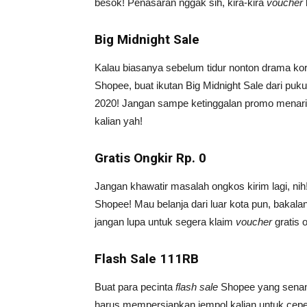
besok! Penasaran nggak sih, kira-kira
voucher
Big Midnight Sale
Kalau biasanya sebelum tidur nonton drama kore
Shopee, buat ikutan Big Midnight Sale dari puk
2020! Jangan sampe ketinggalan promo menari
kalian yah!
Gratis Ongkir Rp. 0
Jangan khawatir masalah ongkos kirim lagi, nih
Shopee! Mau belanja dari luar kota pun, bakala
jangan lupa untuk segera klaim
voucher
gratis 
Flash Sale 111RB
Buat para pecinta
flash sale
Shopee yang senang
harus mempersiapkan jempol kalian untuk cep