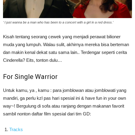
‘ I just wanna be a man who has been to a concert with a girl in a red dress.’
Kisah tentang seorang cewek yang menjadi perawat bilioner
muda yang lumpuh. Walau sulit, akhirnya mereka bisa berteman
dan makin kenal dekat satu sama lain.. Terdengar seperti cerita
Cinderella? Eits, tonton dulu…
For Single Warrior
Untuk kamu, ya , kamu : para jomblowan atau jomblowati yang
mandiri, ga perlu kzl pas hari spesial ini & have fun in your own
way~! Bergulung di sofa atau ranjang dengan makanan favorit
sambil nonton daftar film spesial dari tim GD:
Tracks