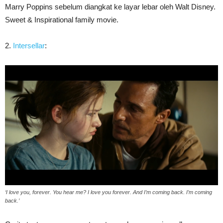
Marry Poppins sebelum diangkat ke layar lebar oleh Walt Disney.
Sweet & Inspirational family movie.
2.
Intersellar
:
‘I love you, forever. You hear me? I love you forever. And I’m coming back. I’m coming
back.’