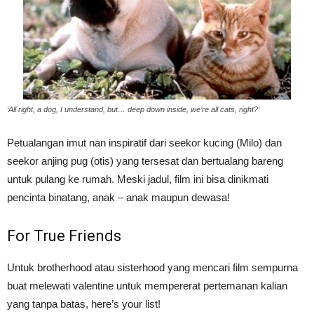
‘All right, a dog, I understand, but… deep down inside, we’re all cats, right?’
Petualangan imut nan inspiratif dari seekor kucing (Milo) dan
seekor anjing pug (otis) yang tersesat dan bertualang bareng
untuk pulang ke rumah. Meski jadul, film ini bisa dinikmati
pencinta binatang, anak – anak maupun dewasa!
For True Friends
Untuk brotherhood atau sisterhood yang mencari film sempurna
buat melewati valentine untuk mempererat pertemanan kalian
yang tanpa batas, here’s your list!