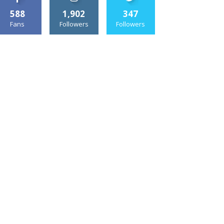
588
1,902
347
Fans
Followers
Followers